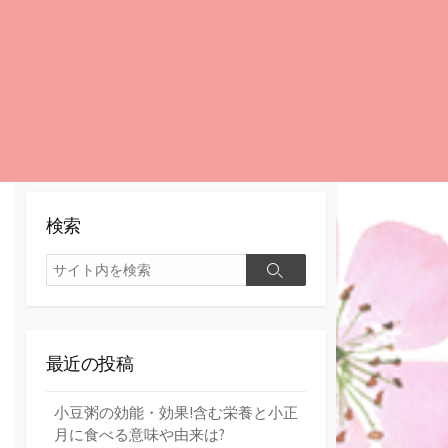
検索
検
検
索
索
最近の投稿
小豆粥の効能・効果!含む栄養と小正
月に食べる意味や由来は?