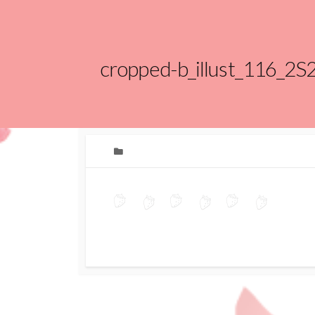
cropped-b_illust_116_2S
カ
テ
ゴ
リ
ー