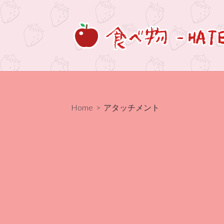
コ
ン
テ
ン
ツ
へ
ス
キ
Home
> アタッチメント
ッ
プ