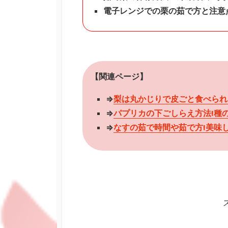
電子レンジでの栗の茹で方と注意
【関連ページ】
⇒
梨は丸かじりで皮ごと食べられ
⇒
パプリカの下ごしらえ方法!種
⇒
なすの茹で時間や茹で方!美味