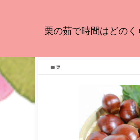
栗の茹で時間はどのく
カ
栗
テ
ゴ
リ
ー