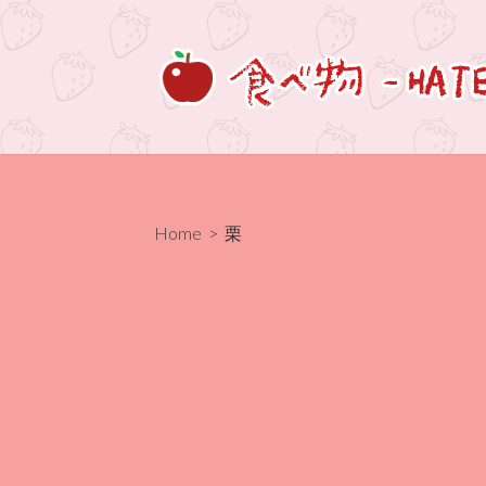
コ
ン
テ
ン
ツ
へ
ス
キ
Home
>
栗
ッ
プ