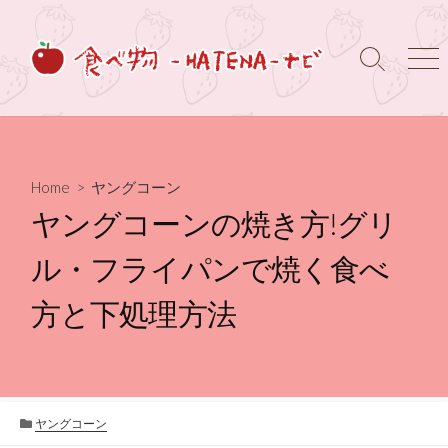
コ
ン
テ
検
メ
ン
索
ニ
ト
ュ
ツ
グ
ー
へ
ル
ス
キ
Home
>
ヤングコーン
ッ
ヤングコーンの焼き方!グリ
プ
ル・フライパンで焼く食べ
方と下処理方法
カ
ヤングコーン
テ