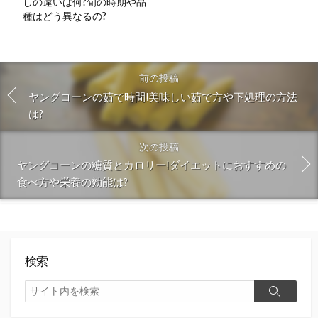
しの違いは何?旬の時期や品
種はどう異なるの?
前の投稿
ヤングコーンの茹で時間!美味しい茹で方や下処理の方法
は?
次の投稿
ヤングコーンの糖質とカロリー!ダイエットにおすすめの
食べ方や栄養の効能は?
検索
検
検
索
索