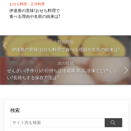
おせち料理・正月料理
伊達巻の意味!おせち料理で
食べる理由や名前の由来は?
前の投稿
伊達巻の意味!おせち料理で食べる理由や名前の由来は?
次の投稿
ぜんざい(手作り)の日持ちは冷蔵庫,常温,冷凍でどのくら
い?長持ちする保存方法は?
検索
検
検
索
索