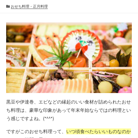
カ
おせち料理・正月料理
テ
ゴ
リ
ー
黒豆や伊達巻、エビなどの縁起のいい食材が詰められたおせ
ち料理は、豪華な印象があって年末年始ならではの料理とい
う感じですよね。(*^^*)
ですがこのおせち料理って、
いつ頃食べたらいいものなのか