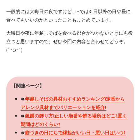
一般的には大晦日の夜ですけど、↑では31日以外の日や昼に
食べてもいいのかといったこともまとめています。
大晦日や夜に年越しそばを食べる都合がつかないときにも役
立つと思いますので、ぜひ今回の内容と合わせてどうぞ。
(`･ω･´)
【関連ページ】
⇒
年越しそばの具材おすすめランキング!定番から
アレンジ具材までバリエーションを紹介!
⇒
鏡餅の飾り方!正しい順番や飾る場所はどこ?置く
期間はどのくらい?
⇒
餅つきの日にちで縁起がいい日・悪い日はいつ?