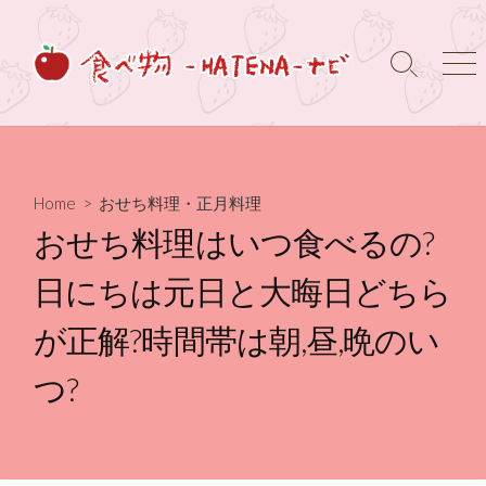
コ
ン
テ
検
メ
ン
索
ニ
ト
ュ
ツ
グ
ー
へ
ル
ス
キ
Home
>
おせち料理・正月料理
ッ
おせち料理はいつ食べるの?
プ
日にちは元日と大晦日どちら
が正解?時間帯は朝,昼,晩のい
つ?