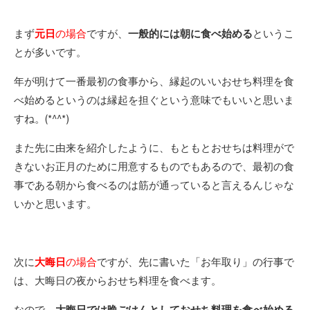
まず
元日
の場合
ですが、
一般的には朝に食べ始める
というこ
とが多いです。
年が明けて一番最初の食事から、縁起のいいおせち料理を食
べ始めるというのは縁起を担ぐという意味でもいいと思いま
すね。(*^^*)
また先に由来を紹介したように、もともとおせちは料理がで
きないお正月のために用意するものでもあるので、最初の食
事である朝から食べるのは筋が通っていると言えるんじゃな
いかと思います。
次に
大晦日
の場合
ですが、先に書いた「お年取り」の行事で
は、大晦日の夜からおせち料理を食べます。
なので、
大晦日では晩ごはんとしておせち料理を食べ始める