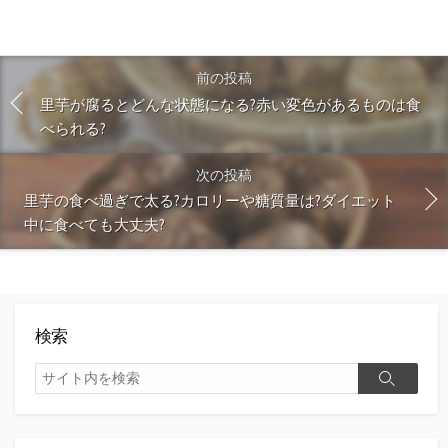
前の投稿
里芋が腐るとどんな状態になる?赤い変色があるものは食
べられる?
次の投稿
里芋の食べ過ぎで太る?カロリーや糖質量は?ダイエット
中に食べても大丈夫?
検索
検
検
索
索