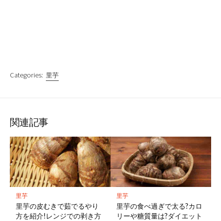
Categories:
里芋
関連記事
里芋
里芋
里芋の皮むきで茹でるやり
里芋の食べ過ぎで太る?カロ
方を紹介!レンジでの剥き方
リーや糖質量は?ダイエット