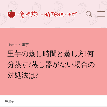
コ
ン
テ
検
メ
ン
索
ニ
ト
ュ
ツ
グ
ー
へ
ル
ス
キ
Home
>
里芋
ッ
里芋の蒸し時間と蒸し方!何
プ
分蒸す?蒸し器がない場合の
対処法は?
カ
里芋
テ