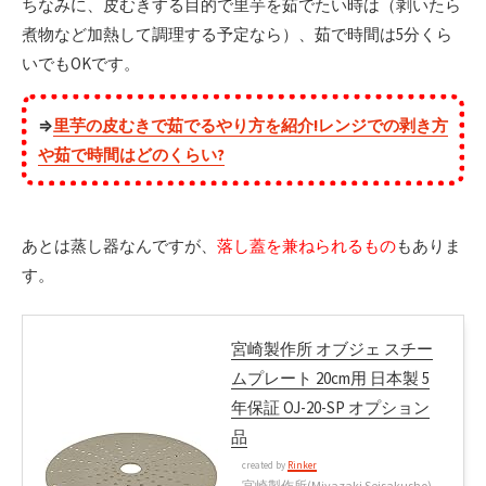
ちなみに、皮むきする目的で里芋を茹でたい時は（剥いたら
煮物など加熱して調理する予定なら）、茹で時間は5分くら
いでもOKです。
⇒
里芋の皮むきで茹でるやり方を紹介!レンジでの剥き方
や茹で時間はどのくらい?
あとは蒸し器なんですが、
落し蓋を兼ねられるもの
もありま
す。
宮崎製作所 オブジェ スチー
ムプレート 20cm用 日本製 5
年保証 OJ-20-SP オプション
品
created by
Rinker
宮崎製作所(Miyazaki Seisakusho)