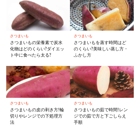
さつまいも
さつまいも
さつまいもの栄養素で炭水
さつまいもを蒸す時間はど
化物はどのくらい?ダイエッ
のくらい?美味しい蒸し方・
ト中に食べたら太る?
ふかし方
さつまいも
さつまいも
さつまいもの皮の剥き方!輪
さつまいもの茹で時間!レン
切りやレンジでの下処理方
ジでの茹で方と下ごしらえ
法
手順