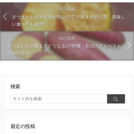
前の投稿
さつまいもの下処理や洗い方!アク抜きや切り方、美味し
い食べ方も紹介!
次の投稿
さつまいもが腐るとどうなるの?特徴・見分け方とベスト
な保存方法
検索
検
検
索
索
最近の投稿