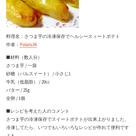
料理名：さつま芋の冷凍保存でヘルシースィートポテト
作者：
Polaris36
■材料（数人分）
さつま芋 / 一袋
砂糖（パルスイート） / 小さじ1
牛乳（低脂肪） / 20cc
バター / 25g
全卵 / 1個
■レシピを考えた人のコメント
さつま芋の冷凍保存でスイートポテトが出来上がりました。
冷凍してたら、いつでもいろいろなレシピが作れて便利です
よ♪