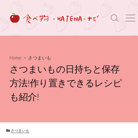
コ
ン
テ
検
メ
ン
索
ニ
ト
ュ
ツ
グ
ー
へ
ル
ス
キ
Home
>
さつまいも
ッ
さつまいもの日持ちと保存
プ
方法!作り置きできるレシピ
も紹介!
カ
さつまいも
テ