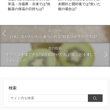
常温・冷蔵庫・冷凍では?炊
未開封と開封後では?炊いた
飯器の保温の日持ちは?
後の場合は?
前の投稿
お米に虫がわいたら食べられる?対処法や予防方法は?
次の投稿
キウイは冷凍できる?保存期間や方法は?皮ごと冷凍して
もおいしい?
検索
検
検
索
索