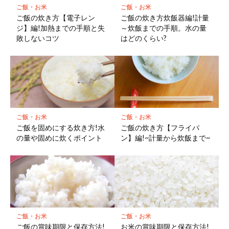
ご飯・お米
ご飯・お米
ご飯の炊き方【電子レン
ご飯の炊き方炊飯器編!計量
ジ】編!加熱までの手順と失
～炊飯までの手順。水の量
敗しないコツ
はどのくらい?
ご飯・お米
ご飯・お米
ご飯を固めにする炊き方!水
ご飯の炊き方【フライパ
の量や固めに炊くポイント
ン】編!~計量から炊飯まで~
ご飯・お米
ご飯・お米
ご飯の賞味期限と保存方法!
お米の賞味期限と保存方法!