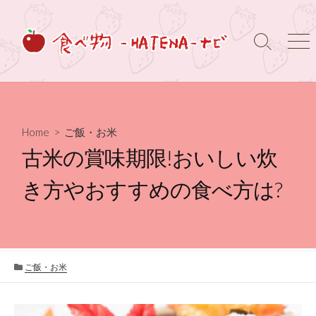
コ
ン
テ
検
メ
ン
索
ニ
ト
ュ
ツ
グ
ー
へ
ル
ス
キ
Home
>
ご飯・お米
ッ
古米の賞味期限!おいしい炊
プ
き方やおすすめの食べ方は?
カ
ご飯・お米
テ
ゴ
リ