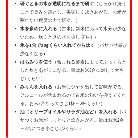
研ぐときの水が透明になるまで研ぐ
（しっかり洗う
ことで臭みを落とし、美味しく炊きあがる。お米が
割れない程度の力で研ぐ。）
水を多めに入れる
（古米は新米に比べて水分が少な
いため、炊くときの水を少し増やす）
氷を1合で30gくらい入れてから炊く
（パサパサ感が
少なくなる）
はちみつを使う
（含まれる酵素によってふっくらと
した炊きあがりになる。量はお米3合に対して大さ
じ1くらい）
みりんを入れる
（お米にツヤを出して旨味がでる。
アルコールが含まれるので古米の匂いを抑えてくれ
る。お米3合なら大さじ1杯～2杯くらい）
油（オリーブオイルやサラダ油など）を入れる
（パ
サつくお米がしっとりと炊きあがる。量はお米2合
～3合につき小さじ1/2くらい）