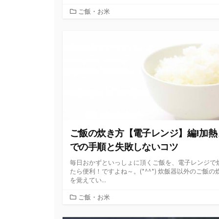
カ
ご飯・お米
テ
ゴ
リ
ー
ご飯の炊き方【電子レンジ】編!加熱
での手順と失敗しないコツ
毎日おかずといっしょに頂くご飯を、電子レンジで
たら便利！ですよね～。(*^^*) 炊飯器以外のご飯の
を覚えてい...
カ
ご飯・お米
テ
ゴ