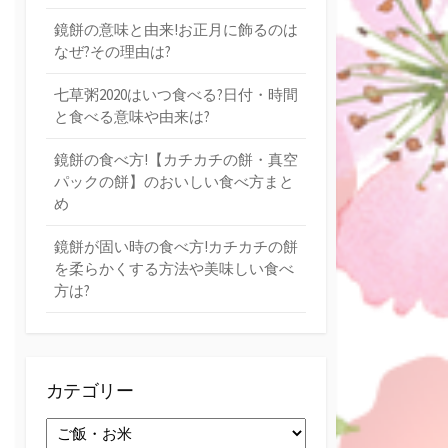
鏡餅の意味と由来!お正月に飾るのは
なぜ?その理由は?
七草粥2020はいつ食べる?日付・時間
と食べる意味や由来は?
鏡餅の食べ方!【カチカチの餅・真空
パックの餅】のおいしい食べ方まと
め
鏡餅が固い時の食べ方!カチカチの餅
を柔らかくする方法や美味しい食べ
方は?
カテゴリー
カ