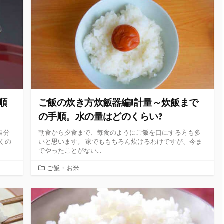
リ
ー
順
ご飯の炊き方炊飯器編!計量～炊飯まで
の手順。水の量はどのくらい?
自分
朝食から夕食まで、毎食のようにご飯を口にする方も多
くの
いと思います。 家でももちろん炊けるわけですが、今ま
でやったことがない...
カ
ご飯・お米
テ
ゴ
リ
ー