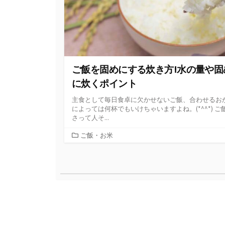
ご飯を固めにする炊き方!水の量や固
に炊くポイント
主食として毎日食卓に欠かせないご飯、合わせるお
によっては何杯でもいけちゃいますよね。(*^^*) ご
さって人そ...
カ
ご飯・お米
テ
ゴ
投
リ
ー
稿
ナ
ビ