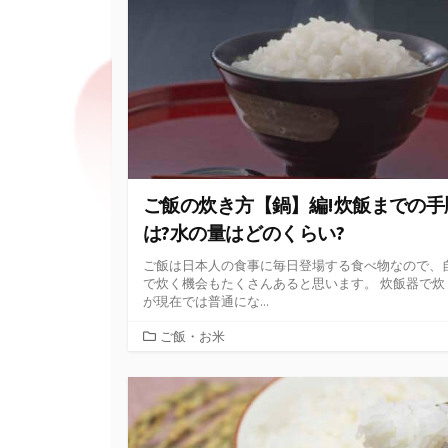
リ
ー
ご飯の炊き方【鍋】編!炊飯までの手
は?水の量はどのくらい?
ご飯は日本人の食事に毎日登場する食べ物なので、
で炊く機会もたくさんあると思います。 炊飯器で炊
が現在では普通にな...
カ
ご飯・お米
テ
ゴ
リ
ー