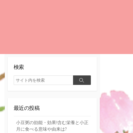
検索
検
検
索
索
最近の投稿
小豆粥の効能・効果!含む栄養と小正
月に食べる意味や由来は?