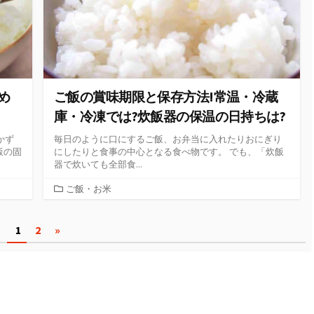
め
ご飯の賞味期限と保存方法!常温・冷蔵
庫・冷凍では?炊飯器の保温の日持ちは?
かず
毎日のように口にするご飯、お弁当に入れたりおにぎり
飯の固
にしたりと食事の中心となる食べ物です。 でも、「炊飯
器で炊いても全部食...
カ
ご飯・お米
テ
ゴ
1
2
»
リ
ー