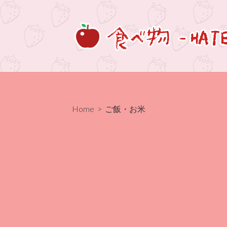
コ
ン
テ
ン
ツ
へ
ス
キ
Home
> ご飯・お米
ッ
プ