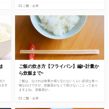
カ
ご飯・お米
テ
ゴ
リ
ー
ま
ご飯の炊き方【フライパン】編!~計量か
ら炊飯まで~
炊け
ご飯は、なければ食事が成り立たないくらい必須な食べ
炊き方
物なわけですが、炊飯器がなくて炊けないことってあり
ますよね。 炊飯器が...
カ
ご飯・お米
テ
ゴ