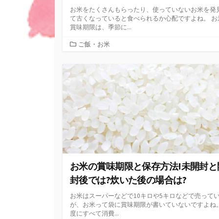
お米をたくさんもらったり、使っていないお米を発
て古くなっていると食べられるか心配ですよね。 お
賞味期限は、季節に...
カ
ご飯・お米
テ
ゴ
リ
ー
お米の賞味期限と保存方法!未開封と
封後では?炊いた後の場合は?
お米はスーパーなどで10キロや5キロなどで売って
が、お米って袋に賞味期限が書いていないですよね。
度にすべて消費...