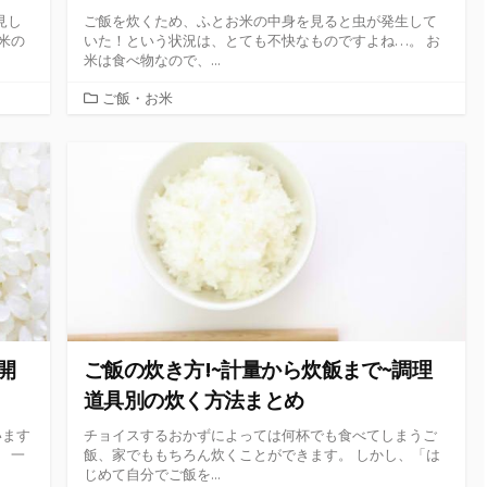
見し
ご飯を炊くため、ふとお米の中身を見ると虫が発生して
米の
いた！という状況は、とても不快なものですよね…。 お
米は食べ物なので、...
カ
ご飯・お米
テ
ゴ
リ
ー
開
ご飯の炊き方!~計量から炊飯まで~調理
道具別の炊く方法まとめ
います
チョイスするおかずによっては何杯でも食べてしまうご
 一
飯、家でももちろん炊くことができます。 しかし、「は
じめて自分でご飯を...